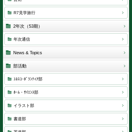
R7見学旅行
2年次（53期）
年次通信
News & Topics
部活動
ﾕﾈｽｺ･ﾎﾞﾗﾝﾃｨｱ部
ﾎｰﾑ・ｻｲｴﾝｽ部
イラスト部
書道部