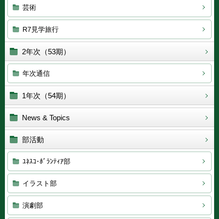
芸術
R7見学旅行
2年次（53期）
年次通信
1年次（54期）
News & Topics
部活動
ﾕﾈｽｺ･ﾎﾞﾗﾝﾃｨｱ部
イラスト部
演劇部