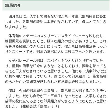
部局紹介
四月九日に、入学して間もない僕たち一年生は部局紹介に参加
しました。各部局の説明は工夫がなされていて、僕はとても引き
込まれました。
体育館のステージのスクリーンにスライドショーを映したり、
練習風景を実演したりと、様々な紹介の仕方がありました。これ
らを見る経験ができたことによって、僕たちは高校生活をしっか
りとスタートでき、部局の選択に大いに役に立ったと思います。
女子バレーボール部は、スパイクをひとりひとり打っていた
り、部員の簡単な紹介のようなことをしており、興味を持っても
らえる工夫がなされていると思いました。他にも、演劇部では短
い劇を用いて紹介していたり、僕にとって部局紹介は、藻岩高校
のあたたかい雰囲気が感じられた有意義な経験になりました。
僕は、今回の部局紹介に参加し、部活動に入部することを決心
しました。だから自分が二・三年生になったとき、入学してきた
後輩の役に立てるような部局紹介ができるようになりたいと思い
ました。（生徒会誌「藻燿」より）