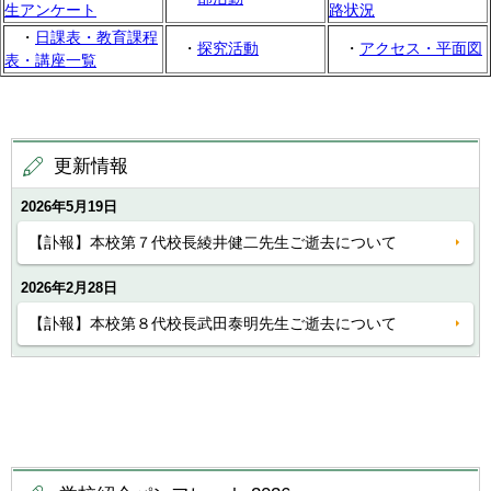
生アンケート
路状況
・
日課表・教育課程
・
探究活動
・
アクセス・平面図
表・講座一覧
更新情報
2026年5月19日
【訃報】本校第７代校長綾井健二先生ご逝去について
2026年2月28日
【訃報】本校第８代校長武田泰明先生ご逝去について