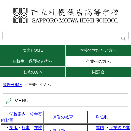
藻岩HOME
本校で学びたい方へ
在校生・保護者の方へ
卒業生の方へ
地域の方へ
同窓会
藻岩HOME
卒業生の方へ
MENU
・
学校案内
・
校舎案
・
藻岩の教育
・
単位制
内動画
・
制服
・
行事
・
在校
・
進路
・
卒業後の進
・
部活動