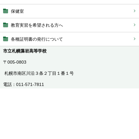
保健室
教育実習を希望される方へ
各種証明書の発行について
市立札幌藻岩高等学校
〒005-0803
札幌市南区川沿３条２丁目１番１号
電話：011-571-7811
FAX：011-571-7814
学校代表メール：
moiwa-h@sapporo-c.ed.jp
在校生の欠席の連絡は、「電話」or「すぐーる」のご使用をお願い
します。