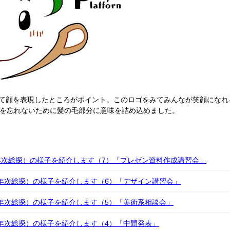
て顔を表現したところがポイント。このロゴをみてみんなが笑顔になれ
味を忘れないために髪の毛部分に意味を詰め込めました。
（2年次総探）の様子を紹介します（7）「プレゼン資料作成講習会」
（２年次総探）の様子を紹介します（6）「デザイン講習会」
（２年次総探）の様子を紹介します（5）「美術系相談会」
（２年次総探）の様子を紹介します（4）「中間発表」