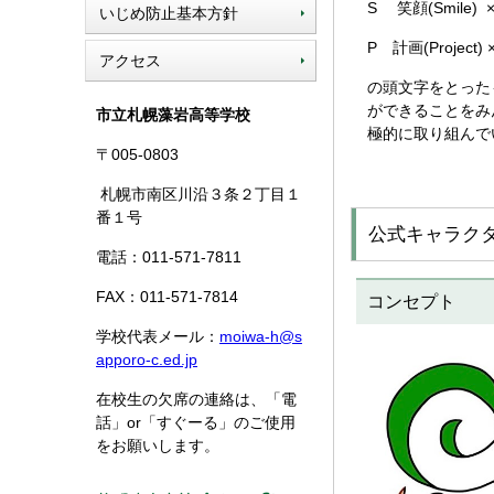
S 笑顔(Smile) ×
いじめ防止基本方針
P 計画(Project)
アクセス
の頭文字をとった
ができることをみ
市立札幌藻岩高等学校
極的に取り組んで
〒005-0803
札幌市南区川沿３条２丁目１
番１号
公式キャラクタ
電話：011-571-7811
FAX：011-571-7814
コンセプト
学校代表メール：
moiwa-h@s
apporo-c.ed.jp
在校生の欠席の連絡は、「電
話」or「すぐーる」のご使用
をお願いします。