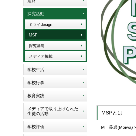
進路
探究活動
ミライdesign
MSP
探究基礎
メディア掲載
学校生活
学校行事
教育実践
メディアで取り上げられた
MSPとは
生徒の活動
学校評価
M 藻岩(Moiwa) ×