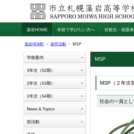
藻岩HOME
本校で学びたい方へ
在校生・保護者
藻岩HOME
探究活動
MSP
学校案内
MSP
3年次（52期）
MSP（２年次
2年次（53期）
1年次（54期）
社会の一員とし
News & Topics
部活動