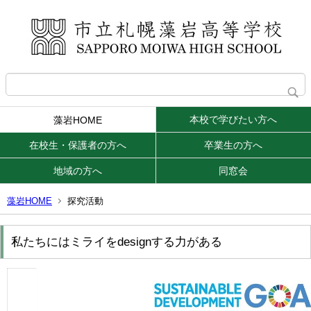
本校で学びたい方へ
藻岩HOME
在校生・保護者の方へ
卒業生の方へ
地域の方へ
同窓会
藻岩HOME
探究活動
私たちにはミライをdesignする力がある