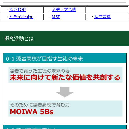
・
探究TOP
・
メディア掲載
・
ミライdesign
・
MSP
・
探究基礎
探究活動とは