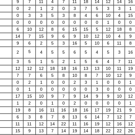
9
7
11
4
7
11
18
14
12
14
16
0
2
1
2
0
3
7
5
3
3
1
0
3
3
5
3
8
4
6
10
4
15
0
0
0
0
0
0
0
0
1
0
0
6
10
12
8
6
15
15
5
12
18
8
14
7
15
9
6
9
10
12
10
4
9
9
6
2
5
3
16
5
10
6
11
8
5
2
4
5
5
6
5
4
5
3
16
3
5
1
5
2
1
5
6
4
7
11
12
12
12
18
18
16
13
13
10
11
19
7
7
6
5
8
10
8
7
10
12
9
0
2
1
0
0
2
3
1
0
0
1
0
1
0
0
0
0
0
3
0
0
0
17
15
10
9
7
9
14
9
9
10
12
1
2
0
1
0
2
0
0
0
0
1
19
8
16
11
16
18
16
17
19
21
9
6
3
8
7
8
13
6
14
7
12
7
11
11
12
14
22
11
16
19
12
16
12
15
9
13
7
14
19
14
18
22
22
26