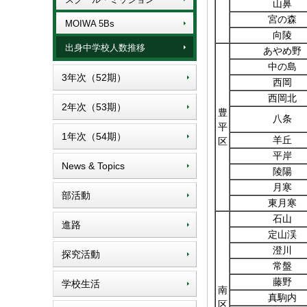
山鼻
宮の森
MOIWA 5Bs
向陵
出身中学校人数推移
あやめ野
中の島
3年次（52期）
西岡
西岡北
2年次（53期）
豊
八条
平
1年次（54期）
羊丘
区
平岸
News & Topics
陵陽
月寒
部活動
東月寒
石山
進路
定山渓
澄川
探究活動
常盤
藤野
学校生活
南
真駒内
区