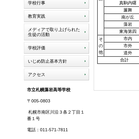
学校行事
真駒内曙
簾舞
教育実践
南が丘
藻岩
メディアで取り上げられた
東海第四
生徒の活動
市内
そ
の
市外
学校評価
他
道外
合計
いじめ防止基本方針
アクセス
市立札幌藻岩高等学校
〒005-0803
札幌市南区川沿３条２丁目１
番１号
電話：011-571-7811