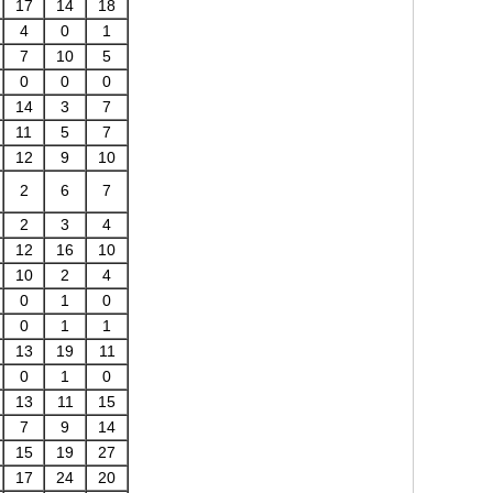
17
14
18
4
0
1
7
10
5
0
0
0
14
3
7
11
5
7
12
9
10
2
6
7
2
3
4
12
16
10
10
2
4
0
1
0
0
1
1
13
19
11
0
1
0
13
11
15
7
9
14
15
19
27
17
24
20