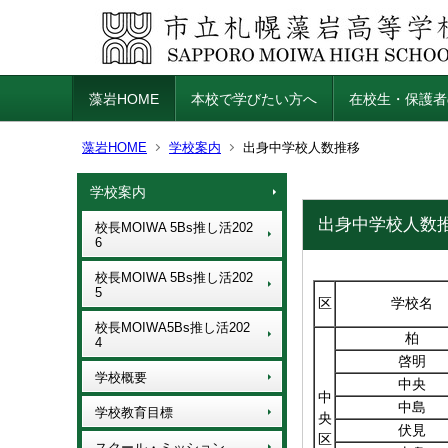
藻岩HOME
本校で学びたい方へ
在校生・保護者
藻岩HOME
学校案内
出身中学校人数推移
学校案内
出身中学校人数
校長MOIWA 5Bs推し活202
6
校長MOIWA 5Bs推し活202
5
区
学校名
校長MOIWA5Bs推し活202
柏
4
啓明
学校概要
中央
中
中島
学校教育目標
央
伏見
区
スクール・ミッション