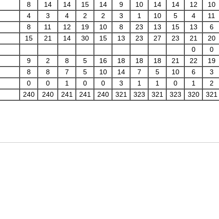
8
14
14
15
14
9
10
14
14
12
10
4
3
4
2
2
3
1
10
5
4
11
8
11
12
19
10
8
23
13
15
13
6
15
21
14
30
15
13
23
27
23
21
20
0
0
9
2
8
5
16
18
18
18
21
22
19
8
8
7
5
10
14
7
5
10
6
3
0
0
1
0
0
3
1
1
0
1
2
240
240
241
241
240
321
323
321
323
320
321