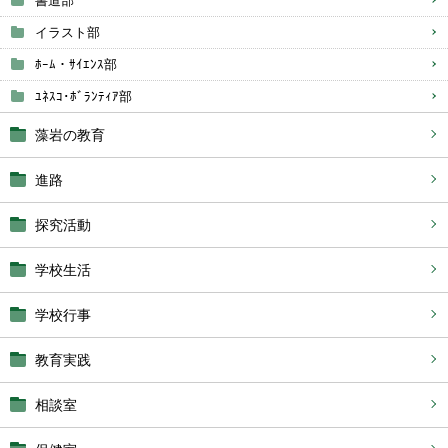
書道部
イラスト部
ﾎｰﾑ・ｻｲｴﾝｽ部
ﾕﾈｽｺ･ﾎﾞﾗﾝﾃｨｱ部
藻岩の教育
進路
探究活動
学校生活
学校行事
教育実践
相談室