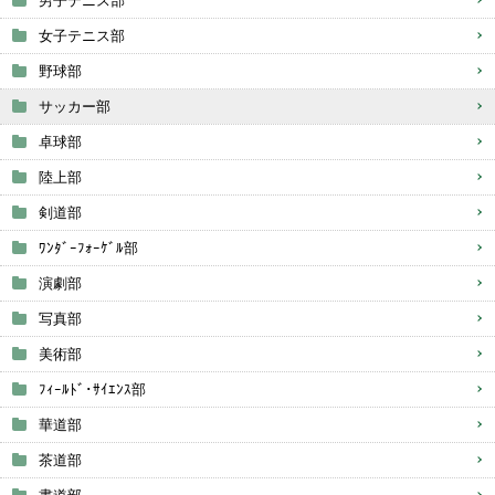
男子テニス部
女子テニス部
野球部
サッカー部
卓球部
陸上部
剣道部
ﾜﾝﾀﾞｰﾌｫｰｹﾞﾙ部
演劇部
写真部
美術部
ﾌｨｰﾙﾄﾞ･ｻｲｴﾝｽ部
華道部
茶道部