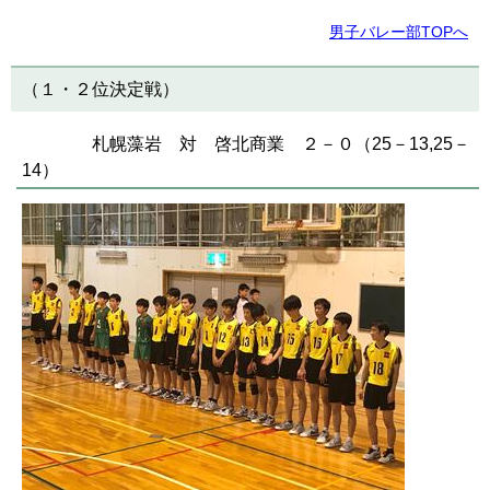
男子バレー部TOPへ
（１・２位決定戦）
札幌藻岩 対 啓北商業 ２－０（25－13,25－
14）