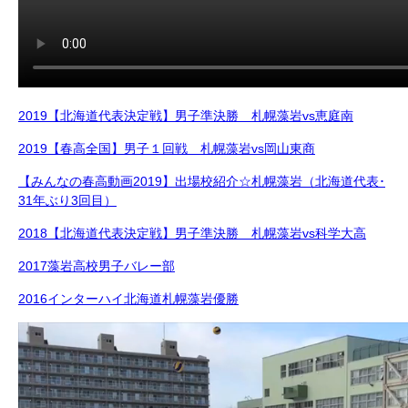
2019【北海道代表決定戦】男子準決勝 札幌藻岩vs恵庭南
2019【春高全国】男子１回戦 札幌藻岩vs岡山東商
【みんなの春高動画2019】出場校紹介☆札幌藻岩（北海道代表･
31年ぶり3回目）
2018【北海道代表決定戦】男子準決勝 札幌藻岩vs科学大高
2017藻岩高校男子バレー部
2016インターハイ北海道札幌藻岩優勝