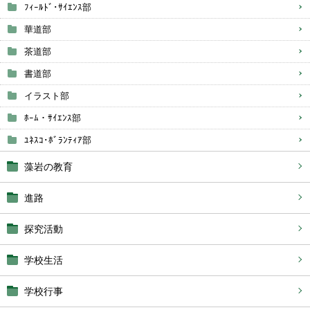
ﾌｨｰﾙﾄﾞ･ｻｲｴﾝｽ部
華道部
茶道部
書道部
イラスト部
ﾎｰﾑ・ｻｲｴﾝｽ部
ﾕﾈｽｺ･ﾎﾞﾗﾝﾃｨｱ部
藻岩の教育
進路
探究活動
学校生活
学校行事