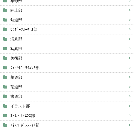
卓球部
陸上部
剣道部
ﾜﾝﾀﾞｰﾌｫｰｹﾞﾙ部
演劇部
写真部
美術部
ﾌｨｰﾙﾄﾞ･ｻｲｴﾝｽ部
華道部
茶道部
書道部
イラスト部
ﾎｰﾑ・ｻｲｴﾝｽ部
ﾕﾈｽｺ･ﾎﾞﾗﾝﾃｨｱ部