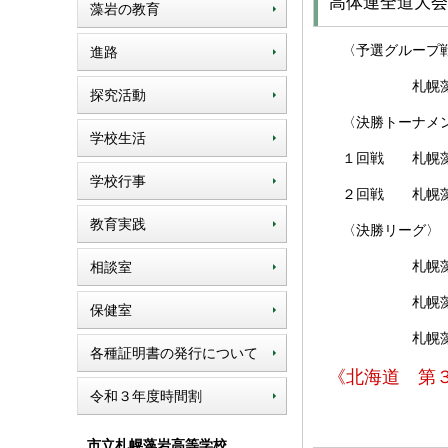
高体連全道大会
藻岩の教育
〈予選グループ
進路
札幌藻岩 対 旭
探究活動
〈決勝トーナメ
学校生活
１回戦 札幌藻岩 
学校行事
２回戦 札幌藻岩 
教育実践
〈決勝リーグ〉
札幌藻岩 対 
相談室
札幌藻岩 対 
保健室
札幌藻岩 対 
各種証明書の発行について
《北海道 第
令和３年度時間割
市立札幌藻岩高等学校