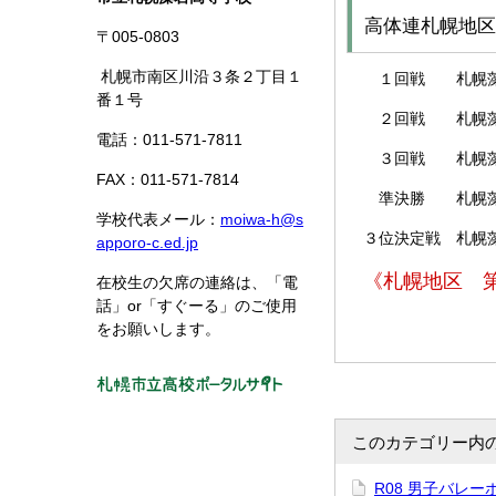
高体連札幌地区
〒005-0803
札幌市南区川沿３条２丁目１
１回戦 札幌藻岩
番１号
２回戦 札幌藻岩 
電話：011-571-7811
３回戦 札幌藻岩 
FAX：011-571-7814
準決勝 札幌藻岩 
学校代表メール：
moiwa-h@s
３位決定戦 札幌藻
apporo-c.ed.jp
《札幌地区 
在校生の欠席の連絡は、「電
話」or「すぐーる」のご使用
をお願いします。
このカテゴリー内
R08 男子バレ