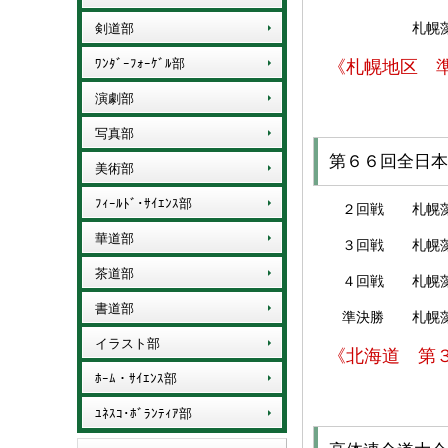
札幌藻岩 対 尚
剣道部
ﾜﾝﾀﾞｰﾌｫｰｹﾞﾙ部
《札幌地区 
演劇部
写真部
第６６回全日本
美術部
ﾌｨｰﾙﾄﾞ･ｻｲｴﾝｽ部
２回戦 札幌藻岩
華道部
３回戦 札幌藻岩
茶道部
４回戦 札幌藻岩 
書道部
準決勝 札幌藻岩 
イラスト部
《北海道 第
ﾎｰﾑ・ｻｲｴﾝｽ部
ﾕﾈｽｺ･ﾎﾞﾗﾝﾃｨｱ部