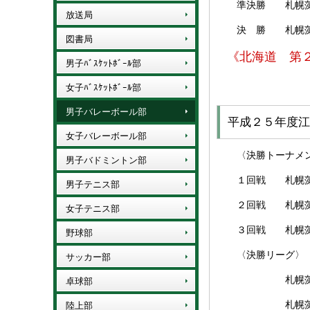
準決勝 札幌藻岩 
放送局
決 勝 札幌藻岩 
図書局
《北海道 第
男子ﾊﾞｽｹｯﾄﾎﾞｰﾙ部
女子ﾊﾞｽｹｯﾄﾎﾞｰﾙ部
男子バレーボール部
平成２５年度江
女子バレーボール部
〈決勝トーナメ
男子バドミントン部
１回戦 札幌藻岩
男子テニス部
２回戦 札幌藻岩 
女子テニス部
３回戦 札幌藻岩
野球部
〈決勝リーグ〉
サッカー部
札幌藻岩 対 と
卓球部
札幌藻岩 対 
陸上部