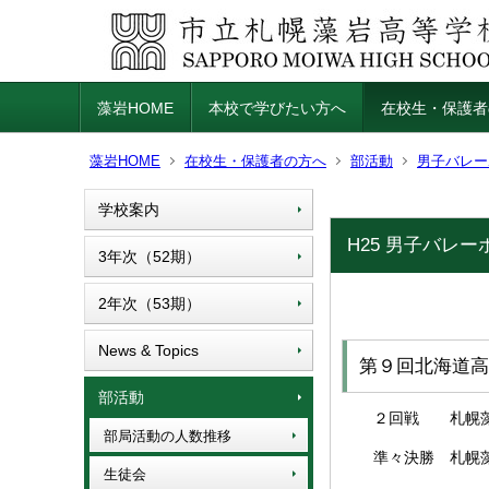
藻岩HOME
本校で学びたい方へ
在校生・保護者
藻岩HOME
在校生・保護者の方へ
部活動
男子バレー
学校案内
H25 男子バレ
3年次（52期）
2年次（53期）
News & Topics
第９回北海道高
部活動
２回戦 札幌藻岩
部局活動の人数推移
準々決勝 札幌藻岩
生徒会