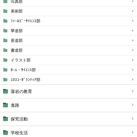
写真部
美術部
ﾌｨｰﾙﾄﾞ･ｻｲｴﾝｽ部
華道部
茶道部
書道部
イラスト部
ﾎｰﾑ・ｻｲｴﾝｽ部
ﾕﾈｽｺ･ﾎﾞﾗﾝﾃｨｱ部
藻岩の教育
進路
探究活動
学校生活