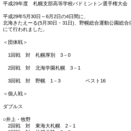
平成29年度　札幌支部高等学校バドミントン選手権大会

平成29年5月30日～6月2日の4日間に、

北海きたえーる(5月30日・31日)、野幌総合運動公園総合体育
にて行われました。

＜団体戦＞

　1回戦　対　札幌厚別　3－0

　2回戦　対　北海学園札幌　3－1

　3回戦　対　野幌　1－3　　　　　ベスト16

＜個人戦＞

ダブルス

○井上・牧野

　2回戦　対　東海大札幌　2－1
