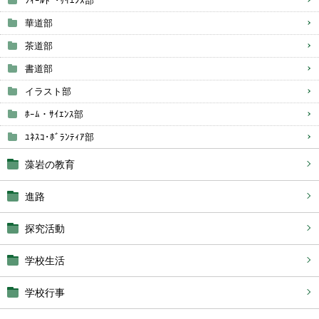
ﾌｨｰﾙﾄﾞ･ｻｲｴﾝｽ部
華道部
茶道部
書道部
イラスト部
ﾎｰﾑ・ｻｲｴﾝｽ部
ﾕﾈｽｺ･ﾎﾞﾗﾝﾃｨｱ部
藻岩の教育
進路
探究活動
学校生活
学校行事