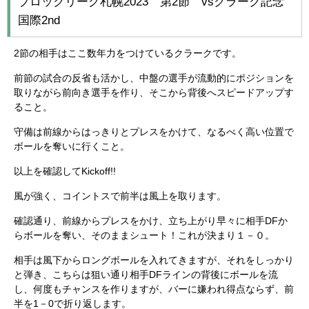
ブロックリーグ札幌2023 第2節 vsクラーク記念
国際2nd
2節の相手はここ数年力をつけているクラークです。
前節の試合の反省も活かし、中盤の選手が流動的にポジションを
取りながら前向き選手を作り、そこから背後へスピードアップす
ること。
守備は前線からはっきりとプレスをかけて、なるべく高い位置で
ボールを奪いに行くこと。
以上を確認してKickoff!!
風が強く、コイントスで前半は風上を取ります。
確認通り、前線からプレスをかけ、立ち上がり早々に相手DFか
らボールを奪い、そのままシュート！これが決まり１－０。
相手は風下からロングボールを入れてきますが、それをしっかり
と弾き、こちらは狙い通り相手DFラインの背後にボールを流
し、何度もチャンスを作りますが、バーに嫌われ得点ならず、前
半を1－0で折り返します。