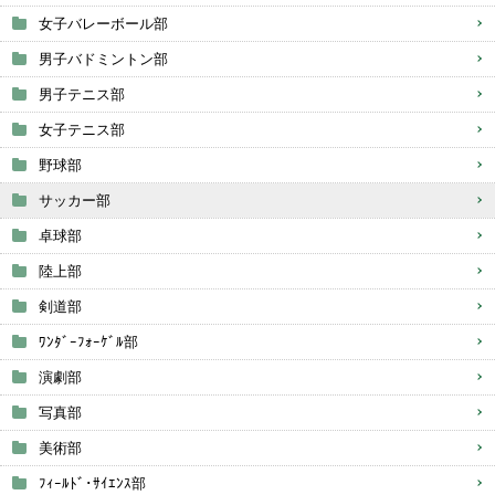
女子バレーボール部
男子バドミントン部
男子テニス部
女子テニス部
野球部
サッカー部
卓球部
陸上部
剣道部
ﾜﾝﾀﾞｰﾌｫｰｹﾞﾙ部
演劇部
写真部
美術部
ﾌｨｰﾙﾄﾞ･ｻｲｴﾝｽ部