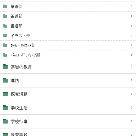
華道部
茶道部
書道部
イラスト部
ﾎｰﾑ・ｻｲｴﾝｽ部
ﾕﾈｽｺ･ﾎﾞﾗﾝﾃｨｱ部
藻岩の教育
進路
探究活動
学校生活
学校行事
教育実践