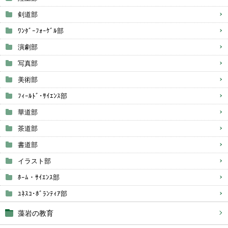
剣道部
ﾜﾝﾀﾞｰﾌｫｰｹﾞﾙ部
演劇部
写真部
美術部
ﾌｨｰﾙﾄﾞ･ｻｲｴﾝｽ部
華道部
茶道部
書道部
イラスト部
ﾎｰﾑ・ｻｲｴﾝｽ部
ﾕﾈｽｺ･ﾎﾞﾗﾝﾃｨｱ部
藻岩の教育