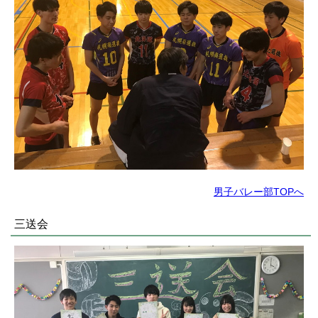
男子バレー部TOPへ
三送会