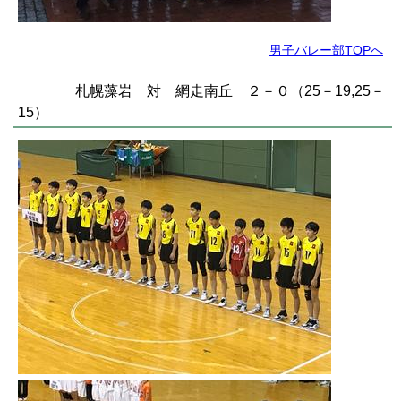
男子バレー部TOPへ
札幌藻岩 対 網走南丘 ２－０（25－19,25－
15）