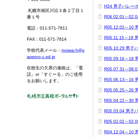
H24 男子バレ
札幌市南区川沿３条２丁目１
R06.02.01～
番１号
R05.12.02～
電話：011-571-7811
R05.11.15～
FAX：011-571-7814
R05.10.29 
学校代表メール：
moiwa-h@s
apporo-c.ed.jp
R05.09.16～
在校生の欠席の連絡は、「電
R05.07.31～
話」or「すぐーる」のご使用
R05.06.13～
をお願いします。
R05.05.25～
R05.04.22～
R05.03.04 
R05.02.02～
R04.12.04～