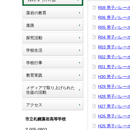
ﾕﾈｽｺ･ﾎﾞﾗﾝﾃｨｱ部
R08 男子バレ
藻岩の教育
R06 男子バレ
進路
R05 男子バレ
R04 男子バレ
探究活動
R03 男子バレ
学校生活
R02 男子バレ
学校行事
R01 男子バレ
教育実践
H30 男子バレ
H29 男子バレ
メディアで取り上げられた
生徒の活動
H28 男子バレ
アクセス
H27 男子バレ
H26 男子バレ
市立札幌藻岩高等学校
H25 男子バレ
〒005-0803