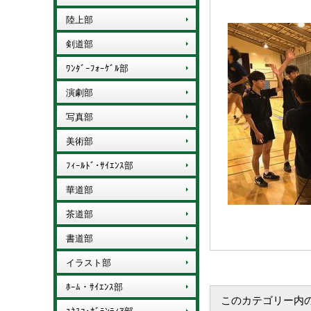
陸上部
剣道部
ﾜﾝﾀﾞｰﾌｫｰｹﾞﾙ部
演劇部
写真部
美術部
ﾌｨｰﾙﾄﾞ･ｻｲｴﾝｽ部
華道部
茶道部
書道部
イラスト部
ﾎｰﾑ・ｻｲｴﾝｽ部
このカテゴリー内