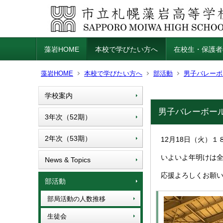
藻岩HOME
本校で学びたい方へ
在校生・保護者
藻岩HOME
本校で学びたい方へ
部活動
男子バレーボ
学校案内
男子バレーボール
3年次（52期）
2年次（53期）
12月18日（火）
いよいよ年明けは
News & Topics
応援よろしくお願
部活動
部局活動の人数推移
生徒会