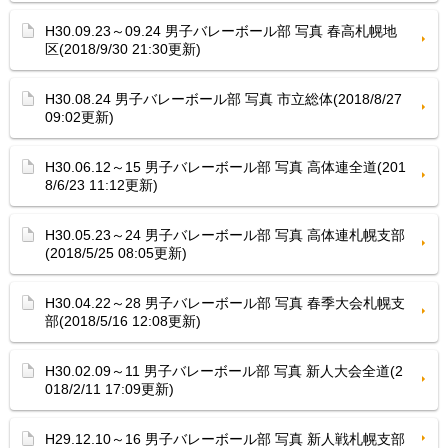
H30.09.23～09.24 男子バレーボール部 写真 春高札幌地
区(2018/9/30 21:30更新)
H30.08.24 男子バレーボール部 写真 市立総体(2018/8/27
09:02更新)
H30.06.12～15 男子バレーボール部 写真 高体連全道(201
8/6/23 11:12更新)
H30.05.23～24 男子バレーボール部 写真 高体連札幌支部
(2018/5/25 08:05更新)
H30.04.22～28 男子バレーボール部 写真 春季大会札幌支
部(2018/5/16 12:08更新)
H30.02.09～11 男子バレーボール部 写真 新人大会全道(2
018/2/11 17:09更新)
H29.12.10～16 男子バレーボール部 写真 新人戦札幌支部