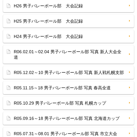
H26 男子バレーボール部 大会記録
H25 男子バレーボール部 大会記録
H24 男子バレーボール部 大会記録
R06.02.01～02.04 男子バレーボール部 写真 新人大会全
道
R05.12.02～10 男子バレーボール部 写真 新人戦札幌支部
R05.11.15～18 男子バレーボール部 写真 春高全道
R05.10.29 男子バレーボール部 写真 札幌カップ
R05.09.16～18 男子バレーボール部 写真 北海道カップ
R05.07.31～08.01 男子バレーボール部 写真 市立大会