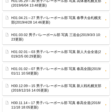
H31.05.29～30 男子バレーボール部 写真 高体連札幌支部
(2019/6/04 13:48更新)
H31.04.21～27 男子バレーボール部 写真 春季大会札幌支
部(2019/4/28 14:46更新)
H31.03.02 男子バレーボール部 写真 三送会(2019/3/3 10:
23更新)
H31.02.01～03 男子バレーボール部 写真 新人大会全道(2
019/2/5 00:29更新)
H31.01.02～07 男子バレーボール部 写真 春高全国(2019/
01/11 10:58更新)
H30.12.09～15 男子バレーボール部 写真 新人戦札幌支部
(2018/12/16 14:05更新)
H30.11.14～17 男子バレーボール部 写真 春高全道(2018/
11/18 18:05更新)