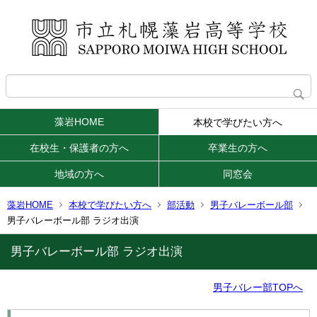
藻岩HOME
本校で学びたい方へ
在校生・保護者の方へ
卒業生の方へ
地域の方へ
同窓会
藻岩HOME
本校で学びたい方へ
部活動
男子バレーボール部
男子バレーボール部 ラジオ出演
男子バレーボール部 ラジオ出演
男子バレー部TOPへ