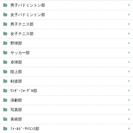
男子バドミントン部
女子バドミントン部
男子テニス部
女子テニス部
野球部
サッカー部
卓球部
陸上部
剣道部
ﾜﾝﾀﾞｰﾌｫｰｹﾞﾙ部
演劇部
写真部
美術部
ﾌｨｰﾙﾄﾞ･ｻｲｴﾝｽ部