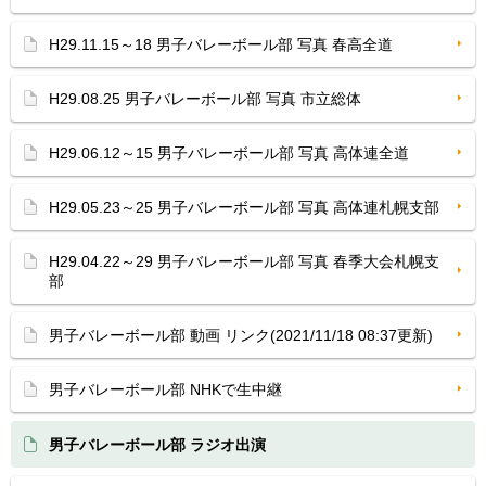
H29.11.15～18 男子バレーボール部 写真 春高全道
H29.08.25 男子バレーボール部 写真 市立総体
H29.06.12～15 男子バレーボール部 写真 高体連全道
H29.05.23～25 男子バレーボール部 写真 高体連札幌支部
H29.04.22～29 男子バレーボール部 写真 春季大会札幌支
部
男子バレーボール部 動画 リンク(2021/11/18 08:37更新)
男子バレーボール部 NHKで生中継
男子バレーボール部 ラジオ出演