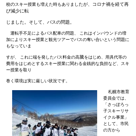
の
たが、コロナ
禍を経て再
校
スキー授業も増えた時もありまし
び減少に転
じ
ました。そして、バスの問題。
運転手不足によるバス配車の問題、 これはインバウンドの増
加によりスキー授業と観光ツアーでバスの奪い合いという問題に
もなっていま
騰
すが、 これに端を発したバス料金の高
をはじめ、用具代等の
費用をはじめとするスキー授業に関わる金銭的な負担など、スキ
ー授業を取り
巻く環境は実に厳しい状況です。
札幌市教育
委員会では、
「さっぽろっ
子スキーリサ
イクル事業」
として、市民
の方から