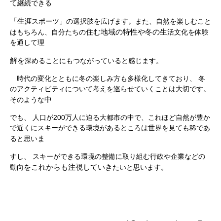
て
継続できる
「生
涯スポーツ」の選択肢を広げます。また、自然を楽しむこと
住む地域の特性
や冬
の
生
はもちろん、自分たちの
活文化を体験
を通して理
解を
深めることにもつながっていると感じます。
時代の変化とともに冬の楽しみ方も多様化してきており、 冬
のアクティビティについて考えを巡らせていくことは大切です。
中
そのような
でも、 人口が200万人に迫る大都市の中で、これほど自然が豊か
で近くにスキーができる環境があるところは世界を見ても稀であ
ま
ると思い
すし、 スキーができる環境の整備に取り組む行政や企業などの
をこれから
も注視し
て
い
き
動向
たいと思います。