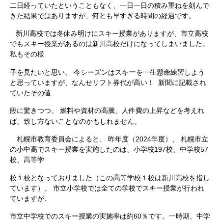
二日経っていたということもなく、一日一日の積み重ねを刻んで
きた結果ではありますが、何とも早すぎる時間の経過です。
新川高校では冬休み明けにスキー授業がありますが、市立高校
でもスキー授業があるのは新川高校だけになってしまいました。
私もその様
ー
子を見たいと思い、 今シーズンはスキ
を一生懸命練習しよう
と思っていますが、なんせリフト券代が高い！ 新聞に記載され
ていたその値
段に驚きつつ、 燃料や資材の高騰、人件費の上昇などを考えれ
と
ば、致し方ないこ
なのかもしれません。
札幌市教育委員会によると、 昨年度（2024年度）、 札幌市立
の小中高でスキー授業を実施したのは、小学校197校、中学校57
校、高等学
高
校１校となっておりました（この
等学校１校は新川高校を指し
ています）。 市立小学校では全ての学校でスキー授業が行われ
ていますが、
市立中学校でのスキー授業の実施率は約60％です。一時期、中学