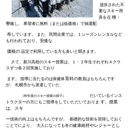
提供された不
要なスキー用
検・
具を点
整
備し、 希望者に無料（または低価格）で抽選配
布
しています。 また、民間企業では、１シーズンレンタルなど
れており、
安
も行わ
価な
価格
の
設定で利用している方も多いと聞きます。
さて、新川高校のスキー授業は、１・２年生それぞれ４クラ
スずつ各２回実施しており
育科の
ます。 指導に当たるのは保健体
教員はもちろんです
が、 札幌市から派遣していた
だいているインス
（昨年度のスキー授業の様子）
す。
授業
トラクターの方にもご指導をしていただいておりま
は、スキ
ー
技術の向上はもちろんですが、 基礎的な技術を習得しておく
持やレジャーと
し
ことでにより、 大人になっても冬の健康維