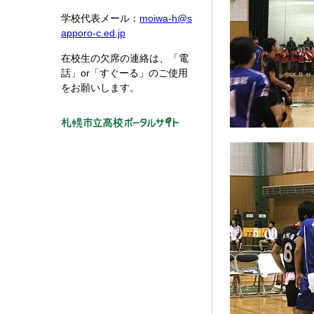
学校代表メール：
moiwa-h@s
apporo-c.ed.jp
在校生の欠席の連絡は、「電
話」or「すぐーる」のご使用
をお願いします。