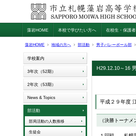
藻岩HOME
本校で学びたい方へ
在校生・保護者
藻岩HOME
地域の方へ
部活動
男子バレーボール部
学校案内
H29.12.10
3年次（52期）
2年次（53期）
News & Topics
平成２９年度 
部活動
（決勝トーナメン
部局活動の人数推移
生徒会
１回戦 札幌藻岩