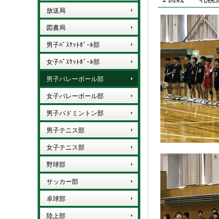
放送局
図書局
男子ﾊﾞｽｹｯﾄﾎﾞｰﾙ部
女子ﾊﾞｽｹｯﾄﾎﾞｰﾙ部
男子バレーボール部
女子バレーボール部
男子バドミントン部
男子テニス部
女子テニス部
野球部
サッカー部
卓球部
陸上部