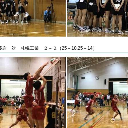
 対 札幌工業 ２－０（25－10,25－14）