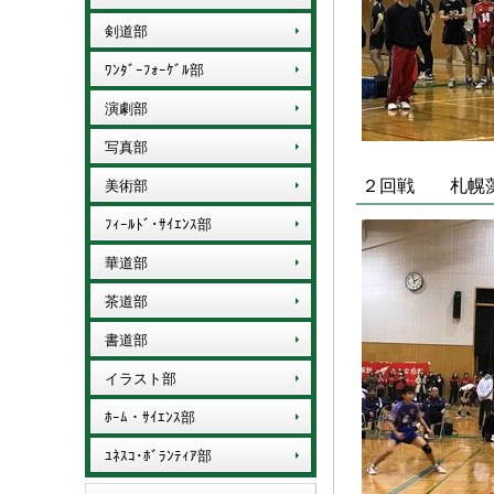
剣道部
ﾜﾝﾀﾞｰﾌｫｰｹﾞﾙ部
演劇部
写真部
２回戦 札幌藻岩
美術部
ﾌｨｰﾙﾄﾞ･ｻｲｴﾝｽ部
華道部
茶道部
書道部
イラスト部
ﾎｰﾑ・ｻｲｴﾝｽ部
ﾕﾈｽｺ･ﾎﾞﾗﾝﾃｨｱ部