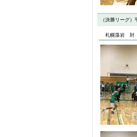
（決勝リーグ）平
札幌藻岩 対 東海