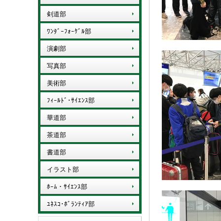
剣道部
ﾜﾝﾀﾞｰﾌｫｰｹﾞﾙ部
演劇部
写真部
美術部
ﾌｨｰﾙﾄﾞ･ｻｲｴﾝｽ部
華道部
茶道部
書道部
イラスト部
ﾎｰﾑ・ｻｲｴﾝｽ部
ﾕﾈｽｺ･ﾎﾞﾗﾝﾃｨｱ部