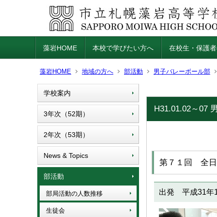
藻岩HOME
本校で学びたい方へ
在校生・保護者
藻岩HOME
地域の方へ
部活動
男子バレーボール部
学校案内
H31.01.02～0
3年次（52期）
2年次（53期）
News & Topics
第７１回 全日
部活動
出発 平成31年
部局活動の人数推移
生徒会