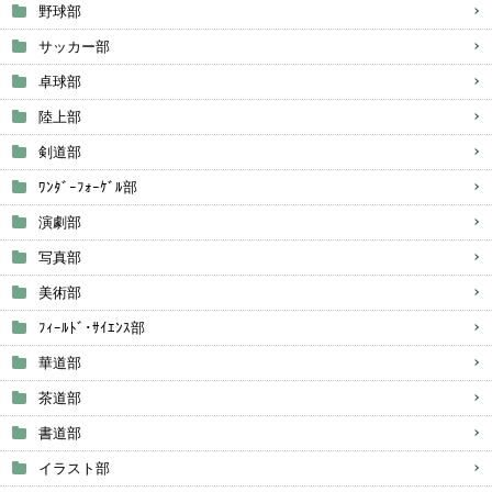
野球部
サッカー部
卓球部
陸上部
剣道部
ﾜﾝﾀﾞｰﾌｫｰｹﾞﾙ部
演劇部
写真部
美術部
ﾌｨｰﾙﾄﾞ･ｻｲｴﾝｽ部
華道部
茶道部
書道部
イラスト部