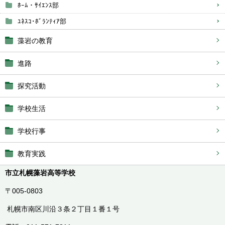
ﾎｰﾑ・ｻｲｴﾝｽ部
ﾕﾈｽｺ･ﾎﾞﾗﾝﾃｨｱ部
藻岩の教育
進路
探究活動
学校生活
学校行事
教育実践
市立札幌藻岩高等学校
〒005-0803
札幌市南区川沿３条２丁目１番１号