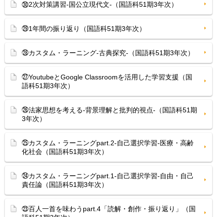
㉚2次対策講習-国公立現代文-（国語科51期3年次）
㉙1年間の振り返り（国語科51期3年次）
㉘カスタム・ラーニング-古典探究-（国語科51期3年次）
㉗YoutubeとGoogle Classroomを活用した学習支援（国
語科51期3年次）
㉖法家思想を考える-背景理解と批判的視点-（国語科51期
3年次）
㉕カスタム・ラーニングpart.2-自己選択学習-医療・高齢
化社会（国語科51期3年次）
㉔カスタム・ラーニングpart.1-自己選択学習-自由・自己
責任論（国語科51期3年次）
㉓百人一首を味わうpart.4「読解・創作・振り返り」（国