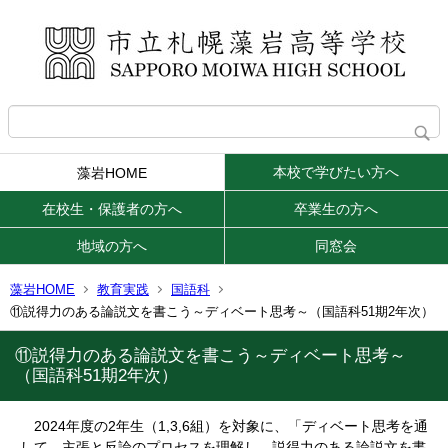
本校で学びたい方へ
藻岩HOME
在校生・保護者の方へ
卒業生の方へ
地域の方へ
同窓会
藻岩HOME
教育実践
国語科
⑪説得力のある論説文を書こう～ディベート思考～（国語科51期2年次）
⑪説得力のある論説文を書こう～ディベート思考～
（国語科51期2年次）
2024年度の2年生（1,3,6組）を対象に、「ディベート思考を通
して、主張と反論のプロセスを理解し、説得力のある論説文を書