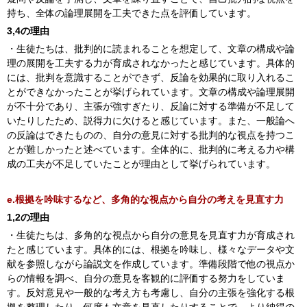
持ち、全体の論理展開を工夫できた点を評価しています。
3,4の理由
・生徒たちは、批判的に読まれることを想定して、文章の構成や論
理の展開を工夫する力が育成されなかったと感じています。具体的
には、批判を意識することができず、反論を効果的に取り入れるこ
とができなかったことが挙げられています。文章の構成や論理展開
が不十分であり、主張が強すぎたり、反論に対する準備が不足して
いたりしたため、説得力に欠けると感じています。また、一般論へ
の反論はできたものの、自分の意見に対する批判的な視点を持つこ
とが難しかったと述べています。全体的に、批判的に考える力や構
成の工夫が不足していたことが理由として挙げられています。
e.根拠を吟味するなど、多角的な視点から自分の考えを見直す力
1,2の理由
・生徒たちは、多角的な視点から自分の意見を見直す力が育成され
たと感じています。具体的には、根拠を吟味し、様々なデータや文
献を参照しながら論説文を作成しています。準備段階で他の視点か
らの情報を調べ、自分の意見を客観的に評価する努力をしていま
す。反対意見や一般的な考え方も考慮し、自分の主張を強化する根