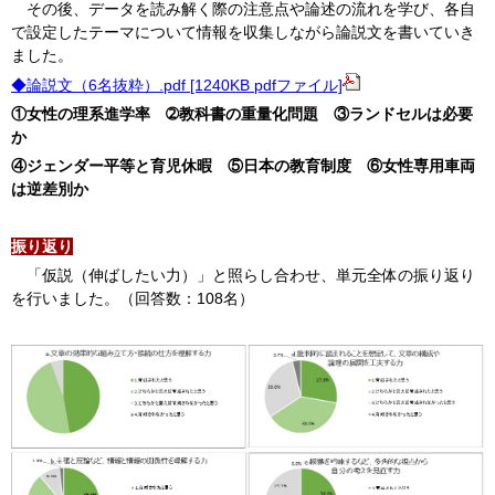
その後、データを読み解く際の注意点や論述の流れを学び、各自
で設定したテーマについて情報を収集しながら論説文を書いていき
ました。
◆論説文（6名抜粋）.pdf [1240KB pdfファイル]
①女性の理系進学率 ➁教科書の重量化問題 ③ランドセルは必要
か
④ジェンダー平等と育児休暇 ⑤日本の教育制度 ⑥女性専用車両
は逆差別か
振り返り
「仮説（伸ばしたい力）」と照らし合わせ、単元全体の振り返り
を行いました。（回答数：108名）