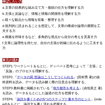
伸ばしたい力
a.文章の効果的な組み立て方・接続の仕方を理解する力
b.主張と反論など、情報と情報の関係性を理解する力
c.様々な観点から情報を収集・整理する力
d.批判的に読まれることを想定して、文章の構成や論理の展開を工
夫する力
e.根拠を吟味するなど、多角的な視点から自分の考えを見直す力
f.文章に論理性を持たせ、自分の主張が的確に伝わるように工夫する
力
単元の流れ
STEP1.ワークシートをもとに、ディベート思考によって「主張」と
「反論」のプロセスを理解する。
STEP2.『
データの罠 世論はこうしてつくられる
』(田村秀 著)の抜
粋資料を読み、データを読み解く際の注意点を理解する。
STEP3.教科書に掲載されている『
地方都市を考える
』(貞包英之 著)
を読み、データをもとにした論述の仕方を把握する。
STEP4.「
論説を書くための5つのステップと書き方のヒント
」(inde
ed)をもとに、論説文を書く流れを把握する。