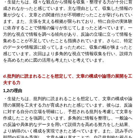
・生徒たちは、様々な観点から情報を収集・整理する力が十分に育
成されなかったと感じています。主な理由として、収集した情報の
量が少なく、文章との関連付けが不明瞭だったことが挙げられてい
ます。また、主張を支える根拠が限られており、特に自分の実体験
に依存することで情報の偏りが生じてしまったと述べています。一
方的な視点で情報を調べる傾向があり、反論の立場に立って情報を
集めることが不足していたことも指摘されています。さらに、特定
のデータや情報源に絞ってしまったために、収集の幅が狭まったと
感じています。次回はより多角的な視点で情報収集を行い、説得力
を高めるために図の活用も考えたいと考えています。
d.批判的に読まれることを想定して、文章の構成や論理の展開を工
夫する力
1,2の理由
・生徒たちは、批判的に読まれることを想定して、文章の構成や論
理の展開を工夫する力が育成されたと感じています。彼らは、反論
に対する自分の立場を明確にし、予想される批判を考慮して文章を
作成したことを強調しています。多角的に情報を整理し、一般論へ
の反論や具体的なデータを用いて説得力を高める努力をした結果、
より納得のいく構成を実現できたと述べています。また、読み手の
疑問や反論を予測し、文章を練り直すことで、自己批判的な視点を