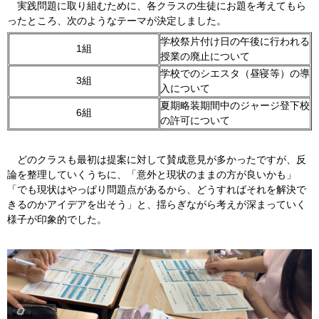
実践問題に取り組むために、各クラスの生徒にお題を考えてもら
ったところ、次のようなテーマが決定しました。
学校祭片付け日の午後に行われる
1組
授業の廃止について
学校でのシエスタ（昼寝等）の導
3組
入について
夏期略装期間中のジャージ登下校
6組
の許可について
どのクラスも最初は提案に対して賛成意見が多かったですが、反
論を整理していくうちに、「意外と現状のままの方が良いかも」
「でも現状はやっぱり問題点があるから、どうすればそれを解決で
きるのかアイデアを出そう」と、揺らぎながら考えが深まっていく
様子が印象的でした。