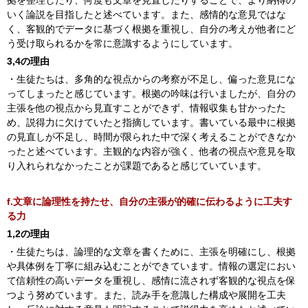
拠を整理したり、何度も文章を見直したりすることで、より納得の
いく論説を目指したと述べています。また、感情的な意見ではな
く、客観的でデータに基づく根拠を重視し、自分の考えが他者にど
う受け取られるかを常に意識するようにしています。
3,4の理由
・生徒たちは、多角的な視点からの考察が不足し、偏った意見にな
ってしまったと感じています。根拠の吟味は行いましたが、自分の
主張を他の視点から見直すことができず、情報収集も甘かったた
め、説得力に欠けていたと指摘しています。書いている最中に根拠
の見直しが不足し、時間が限られた中で深く考えることができなか
ったと述べています。主観的な内容が強く、他者の視点や意見を取
り入れられなかったことが課題であると感じていています。
f.文章に論理性を持たせ、自分の主張が的確に伝わるように工夫す
る力
1,2の理由
・生徒たちは、論理的な文章を書くために、主張を明確にし、根拠
や具体例を丁寧に組み込むことができています。情報の選定におい
て信頼性の高いデータを重視し、感情に流されず客観的な視点を保
つよう努めています。また、読み手を意識した構成や展開を工夫