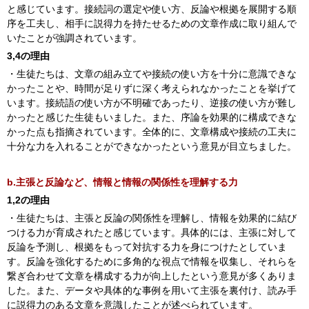
と感じています。接続詞の選定や使い方、反論や根拠を展開する順
序を工夫し、相手に説得力を持たせるための文章作成に取り組んで
いたことが強調されています。
3,4の理由
・生徒たちは、文章の組み立てや接続の使い方を十分に意識できな
かったことや、時間が足りずに深く考えられなかったことを挙げて
います。接続語の使い方が不明確であったり、逆接の使い方が難し
かったと感じた生徒もいました。また、序論を効果的に構成できな
かった点も指摘されています。全体的に、文章構成や接続の工夫に
十分な力を入れることができなかったという意見が目立ちました。
b.主張と反論など、情報と情報の関係性を理解する力
1,2の理由
・生徒たちは、主張と反論の関係性を理解し、情報を効果的に結び
つける力が育成されたと感じています。具体的には、主張に対して
反論を予測し、根拠をもって対抗する力を身につけたとしていま
す。反論を強化するために多角的な視点で情報を収集し、それらを
繋ぎ合わせて文章を構成する力が向上したという意見が多くありま
した。また、データや具体的な事例を用いて主張を裏付け、読み手
に説得力のある文章を意識したことが述べられています。