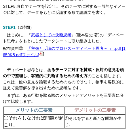
STEP5.各自でテーマを設定し、そのテーマに対する一般的なイメー
ジに対して、データをもとに反論する形で論説文を書く。
STEP1
（2時間）
はじめに、『
武器としての決断思考
』(瀧本哲史 著)の「ディベー
ト思考」をもとにしたワークシートに取り組みました。
配布資料②：
「主張と反論のプロセス～ディベート思考～ 」 .pdf [1
659KB pdfファイル]
ディベート思考とは、
あるテーマに対する賛成・反対の意見を頭
の中で整理し、客観的に判断するための考え方
のことを指します。
これは、他の意見を論破するためのものではなく、物事を客観的に
捉えて最善解を導き出すための思考法です。
まずは、ある行動を取る際のメリットとデメリットを三要素に分
けて比較します。
メリットの三要素
デメリットの三要素
①それをしなければ問題が起
①それをすると新たな問題が生
じ、
こり、