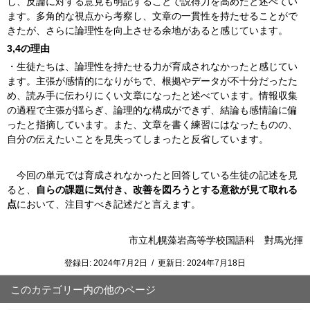
し、反論に対する意見も明記することで説得力を高めたと述べてい
ます。多角的な視点から考察し、文章の一貫性を持たせることがで
きたが、さらに論理性を向上させる余地があると感じています。
3,4の理由
・生徒たちは、論理性を持たせる力が育成されなかったと感じてい
ます。主張が感情的になりがちで、根拠やデータが不十分だったた
め、読み手に伝わりにくい文章になったと述べています。情報収集
の過程で主張が揺らぎ、論理的な構成ができず、結論も感情論に偏
ったと指摘しています。また、文章を書く練習にはなったものの、
自分の伝えたいことを見失ってしまったと反省しています。
今回の単元では育成されなかったと回答している生徒の記述を見
ると、
自らの課題に気付き、改善を図ろうとする意欲が見て取れる
点
において、注目すべき記述だと言えます。
市立札幌藻岩高等学校国語科 對馬光揮
登録日:
2024年7月2日
/
更新日:
2024年7月18日
このカテゴリー内の他のページ