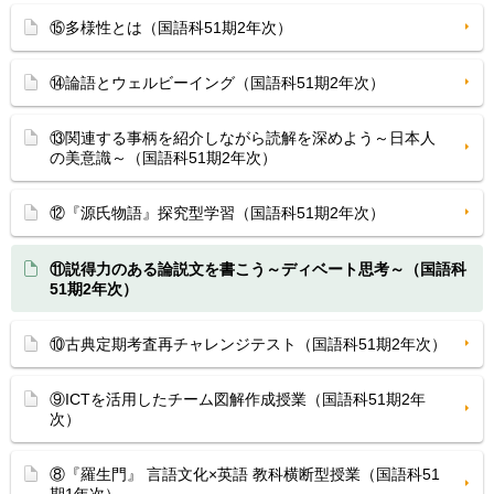
⑮多様性とは（国語科51期2年次）
⑭論語とウェルビーイング（国語科51期2年次）
⑬関連する事柄を紹介しながら読解を深めよう～日本人
の美意識～（国語科51期2年次）
⑫『源氏物語』探究型学習（国語科51期2年次）
⑪説得力のある論説文を書こう～ディベート思考～（国語科
51期2年次）
⑩古典定期考査再チャレンジテスト（国語科51期2年次）
⑨ICTを活用したチーム図解作成授業（国語科51期2年
次）
⑧『羅生門』 言語文化×英語 教科横断型授業（国語科51