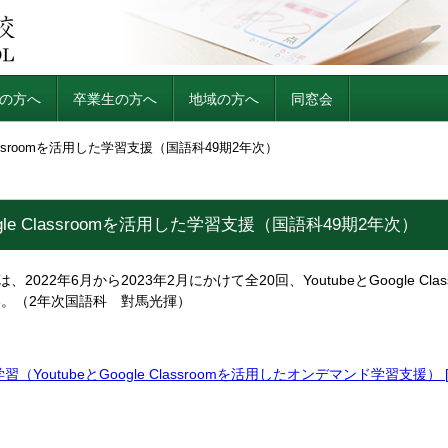
の方へ
卒業生の方へ
地域の方へ
同窓会
 Classroomを活用した学習支援（国語科49期2年次）
oogle Classroomを活用した学習支援（国語科49期2年次）
、2022年6月から2023年2月にかけて全20回、YoutubeとGoogle
い。（2年次国語科 對馬光揮）
（YoutubeとGoogle Classroomを活用したオンデマンド学習支援） [8