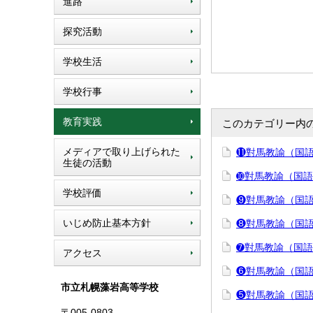
進路
探究活動
学校生活
学校行事
教育実践
このカテゴリー内
メディアで取り上げられた
⓫對馬教諭（国語
生徒の活動
➓對馬教諭（国語
学校評価
❾對馬教諭（国語
いじめ防止基本方針
❽對馬教諭（国語
➐對馬教諭（国語
アクセス
❻對馬教諭（国語
市立札幌藻岩高等学校
❺對馬教諭（国語
〒005-0803