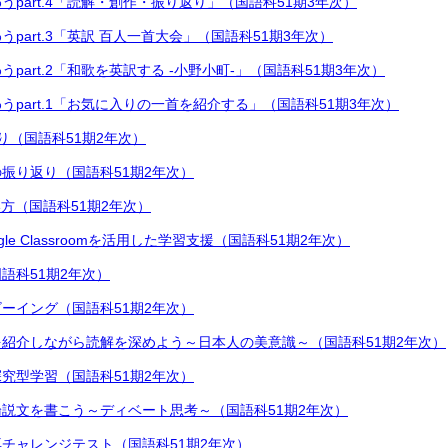
うpart.4「読解・創作・振り返り」（国語科51期3年次）
part.3「英訳 百人一首大会」（国語科51期3年次）
part.2「和歌を英訳する -小野小町-」（国語科51期3年次）
うpart.1「お気に入りの一首を紹介する」（国語科51期3年次）
り（国語科51期2年次）
振り返り（国語科51期2年次）
い方（国語科51期2年次）
oogle Classroomを活用した学習支援（国語科51期2年次）
語科51期2年次）
ーイング（国語科51期2年次）
紹介しながら読解を深めよう～日本人の美意識～（国語科51期2年次）
究型学習（国語科51期2年次）
説文を書こう～ディベート思考～（国語科51期2年次）
チャレンジテスト（国語科51期2年次）