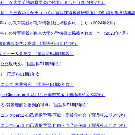
科）が大学英語教育学会に登壇しました（2024年7月）
科）と三森ゆりか氏（つくば言語技術教育研究所）の対談が教育情報誌に
科）の教育実践が教育情報誌に掲載されました（2024年2月）
科）の教育実践が東京大学の学術書に掲載されました（2023年4月）
物＆古典を学ぶ意味-（国語科54期1年次）
タビュー＆意見文-（国語科54期1年次）
国公立現代文-（国語科51期3年次）
り（国語科51期3年次）
ニング-古典探究-（国語科51期3年次）
oogle Classroomを活用した学習支援（国語科51期3年次）
る-背景理解と批判的視点-（国語科51期3年次）
ングpart.2-自己選択学習-医療・高齢化社会（国語科51期3年次）
ングpart.1-自己選択学習-自由・自己責任論（国語科51期3年次）