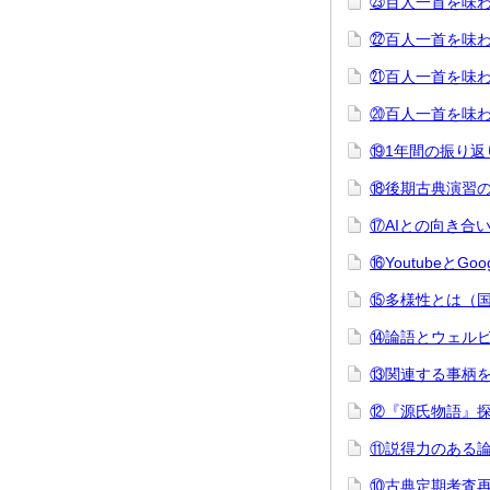
㉓百人一首を味わ
㉒百人一首を味わう
㉑百人一首を味わう
⑳百人一首を味わ
⑲1年間の振り返
⑱後期古典演習の
⑰AIとの向き合
⑯YoutubeとG
⑮多様性とは（国
⑭論語とウェルビ
⑬関連する事柄を
⑫『源氏物語』探
⑪説得力のある論
⑩古典定期考査再