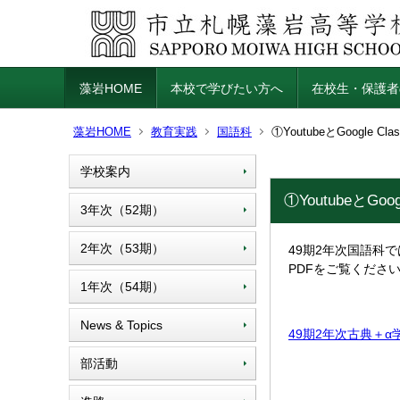
藻岩HOME
本校で学びたい方へ
在校生・保護者
藻岩HOME
教育実践
国語科
①YoutubeとGoogle
学校案内
①YoutubeとG
3年次（52期）
2年次（53期）
49期2年次国語科では
PDFをご覧くださ
1年次（54期）
News & Topics
49期2年次古典＋α学習
部活動