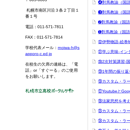
❹對馬教諭（国語
札幌市南区川沿３条２丁目１
❸對馬教諭（国語
番１号
➋對馬教諭（国語
電話：011-571-7811
➊對馬教諭（国語
FAX：011-571-7814
㉜伊勢物語-絵巻
学校代表メール：
moiwa-h@s
㉛学ぶ意味-イン
apporo-c.ed.jp
㉚2次対策講習-
在校生の欠席の連絡は、「電
話」or「すぐーる」のご使用
㉙1年間の振り返
をお願いします。
㉘カスタム・ラー
㉗YoutubeとG
㉖法家思想を考え
㉕カスタム・ラーニ
㉔カスタム・ラーニ