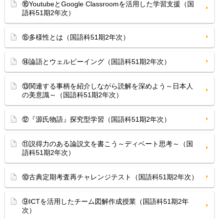
⑯YoutubeとGoogle Classroomを活用した学習支援（国
語科51期2年次）
⑮多様性とは（国語科51期2年次）
⑭論語とウェルビーイング（国語科51期2年次）
⑬関連する事柄を紹介しながら読解を深めよう～日本人
の美意識～（国語科51期2年次）
⑫『源氏物語』探究型学習（国語科51期2年次）
⑪説得力のある論説文を書こう～ディベート思考～（国
語科51期2年次）
⑩古典定期考査再チャレンジテスト（国語科51期2年次）
⑨ICTを活用したチーム図解作成授業（国語科51期2年
次）