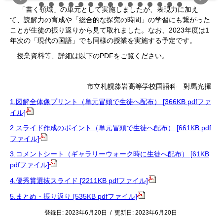
「書く領域」の単元として実施しましたが、表現力に加え
て、読解力の育成や「総合的な探究の時間」の学習にも繋がった
ことが生徒の振り返りから見て取れました。なお、2023年度は1
年次の「現代の国語」でも同様の授業を実施する予定です。
授業資料等、詳細は以下のPDFをご覧ください。
市立札幌藻岩高等学校国語科 對馬光揮
1.図解全体像プリント（単元冒頭で生徒へ配布） [366KB pdfファ
イル]
2.スライド作成のポイント（単元冒頭で生徒へ配布） [661KB pdf
ファイル]
3.コメントシート（ギャラリーウォーク時に生徒へ配布） [61KB
pdfファイル]
4.優秀賞選抜スライド [2211KB pdfファイル]
5.まとめ・振り返り [535KB pdfファイル]
登録日:
2023年6月20日
/
更新日:
2023年6月20日