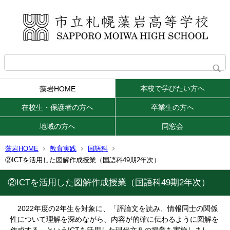
本校で学びたい方へ
藻岩HOME
在校生・保護者の方へ
卒業生の方へ
地域の方へ
同窓会
藻岩HOME
教育実践
国語科
②ICTを活用した図解作成授業（国語科49期2年次）
②ICTを活用した図解作成授業（国語科49期2年次）
2022年度の2年生を対象に、「評論文を読み、情報同士の関係
性について理解を深めながら、内容が的確に伝わるように図解を