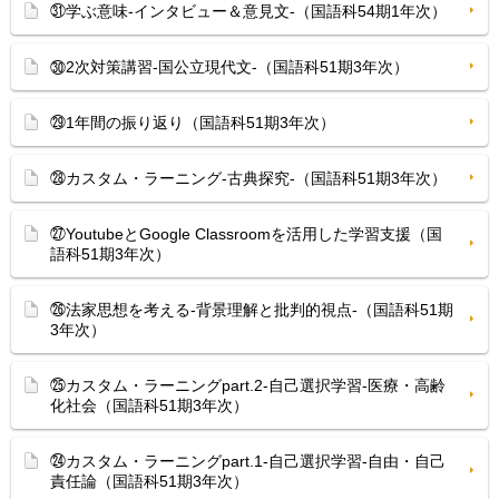
㉛学ぶ意味-インタビュー＆意見文-（国語科54期1年次）
㉚2次対策講習-国公立現代文-（国語科51期3年次）
㉙1年間の振り返り（国語科51期3年次）
㉘カスタム・ラーニング-古典探究-（国語科51期3年次）
㉗YoutubeとGoogle Classroomを活用した学習支援（国
語科51期3年次）
㉖法家思想を考える-背景理解と批判的視点-（国語科51期
3年次）
㉕カスタム・ラーニングpart.2-自己選択学習-医療・高齢
化社会（国語科51期3年次）
㉔カスタム・ラーニングpart.1-自己選択学習-自由・自己
責任論（国語科51期3年次）