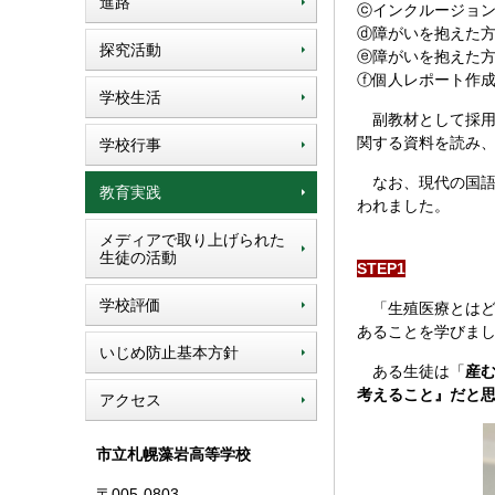
進路
ⓒインクルージョ
ⓓ障がいを抱えた方
探究活動
ⓔ障がいを抱えた
ⓕ個人レポート作
学校生活
副教材として採用し
関する資料を読み
学校行事
なお、現代の国語
教育実践
われました。
メディアで取り上げられた
生徒の活動
STEP1
学校評価
「生殖医療とはど
あることを学びま
いじめ防止基本方針
ある生徒は「
産
考えること』だと
アクセス
市立札幌藻岩高等学校
〒005-0803