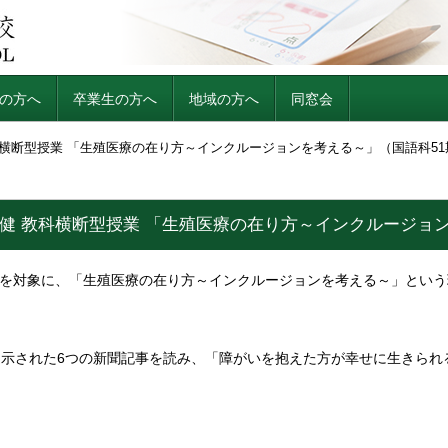
の方へ
卒業生の方へ
地域の方へ
同窓会
科横断型授業 「生殖医療の在り方～インクルージョンを考える～」（国語科51
健 教科横断型授業 「生殖医療の在り方～インクルージョン
生を対象に、「生殖医療の在り方～インクルージョンを考える～」とい
示された6つの新聞記事を読み、「障がいを抱えた方が幸せに生きられ