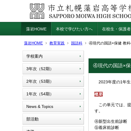
藻岩HOME
本校で学びたい方へ
在校生・保護者
藻岩HOME
教育実践
国語科
④現代の国語×保健 教
学校案内
④現代の国語×保
3年次（52期）
2年次（53期）
2023年度の1年
1年次（54期）
概要
この単元では、提
News & Topics
す。
部活動
ⓐ新型出生前診断
ⓑ着床前診断