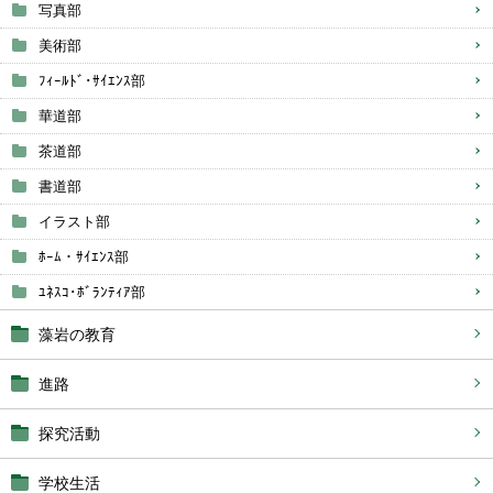
写真部
美術部
ﾌｨｰﾙﾄﾞ･ｻｲｴﾝｽ部
華道部
茶道部
書道部
イラスト部
ﾎｰﾑ・ｻｲｴﾝｽ部
ﾕﾈｽｺ･ﾎﾞﾗﾝﾃｨｱ部
藻岩の教育
進路
探究活動
学校生活