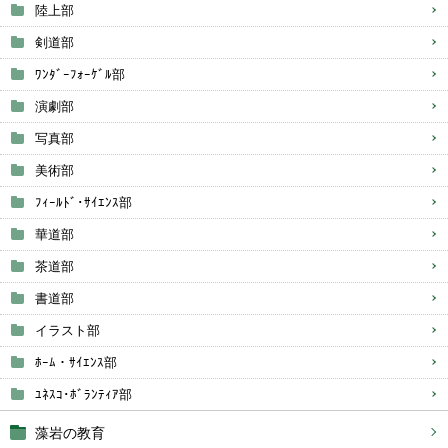
陸上部
剣道部
ﾜﾝﾀﾞｰﾌｫｰｹﾞﾙ部
演劇部
写真部
美術部
ﾌｨｰﾙﾄﾞ･ｻｲｴﾝｽ部
華道部
茶道部
書道部
イラスト部
ﾎｰﾑ・ｻｲｴﾝｽ部
ﾕﾈｽｺ･ﾎﾞﾗﾝﾃｨｱ部
藻岩の教育