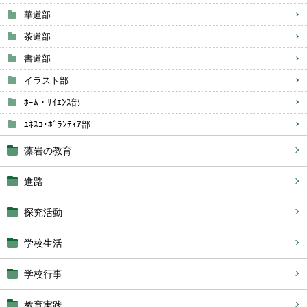
華道部
茶道部
書道部
イラスト部
ﾎｰﾑ・ｻｲｴﾝｽ部
ﾕﾈｽｺ･ﾎﾞﾗﾝﾃｨｱ部
藻岩の教育
進路
探究活動
学校生活
学校行事
教育実践