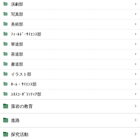
演劇部
写真部
美術部
ﾌｨｰﾙﾄﾞ･ｻｲｴﾝｽ部
華道部
茶道部
書道部
イラスト部
ﾎｰﾑ・ｻｲｴﾝｽ部
ﾕﾈｽｺ･ﾎﾞﾗﾝﾃｨｱ部
藻岩の教育
進路
探究活動