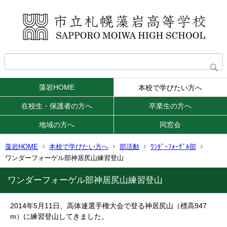
藻岩HOME
本校で学びたい方へ
在校生・保護者の方へ
卒業生の方へ
地域の方へ
同窓会
藻岩HOME
本校で学びたい方へ
部活動
ﾜﾝﾀﾞｰﾌｫｰｹﾞﾙ部
ワンダーフォーゲル部神居尻山練習登山
ワンダーフォーゲル部神居尻山練習登山
2014年5月11日、高体連選手権大会で登る神居尻山（標高947
m）に練習登山してきました。