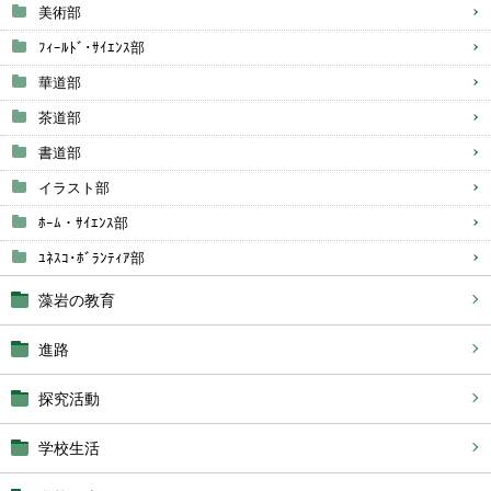
美術部
ﾌｨｰﾙﾄﾞ･ｻｲｴﾝｽ部
華道部
茶道部
書道部
イラスト部
ﾎｰﾑ・ｻｲｴﾝｽ部
ﾕﾈｽｺ･ﾎﾞﾗﾝﾃｨｱ部
藻岩の教育
進路
探究活動
学校生活