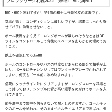
ブロックリーグ札幌2022 第6節 vs北海4th
5節・6節と連戦ですが、第6節の相手は強豪私立の北海です。
気温が高く、コンディションは厳しいですが、球際にしっかり寄
せて相手に前進させないこと。
ボール状況をよく見て、ロングボールが蹴られそうなときはDF
ラインをコントロールして背後のスペースをあらかじめ埋めてお
くこと。
以上を確認してKickoff!!
ボールのコントロールやパスの精度などあらゆる部分で相手が上
回り、ボールにチャレンジしてはワンタッチプレーでかわされて
しまい、何度もゴール前に攻め込まれます。
必死にタッチライン外にクリアしますが、ロングスローを武器と
して持っており、シンプルに背が高い選手をめがけてボールを入
れてきます。
前半途中まで集中を切らさないで耐えしのぎますが、ゴールキッ
クのボールを拾われ、そのままペナルティエリアまで運ばれ、失