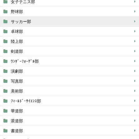
女子テニス部
野球部
サッカー部
卓球部
陸上部
剣道部
ﾜﾝﾀﾞｰﾌｫｰｹﾞﾙ部
演劇部
写真部
美術部
ﾌｨｰﾙﾄﾞ･ｻｲｴﾝｽ部
華道部
茶道部
書道部