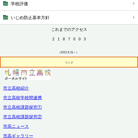
学校評価
いじめ防止基本方針
これまでのアクセス
2
1
8
7
0
0
3
（2015.8.31～）
リンク
市立高校紹介
市立高校学校間連携
市立高校課題探究①
市立高校課題探究②
市高ニュース
市高ギャラリー