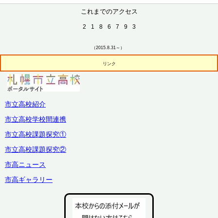
これまでのアクセス
2
1
8
6
7
9
3
（2015.8.31～）
リンク
市立高校紹介
市立高校学校間連携
市立高校課題探究①
市立高校課題探究②
市高ニュース
市高ギャラリー