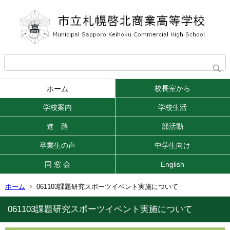
校長室から
ホーム
学校案内
学校生活
進 路
部活動
卒業生の声
中学生向け
同 窓 会
English
ホーム
061103課題研究スポーツイベント実施について
061103課題研究スポーツイベント実施について