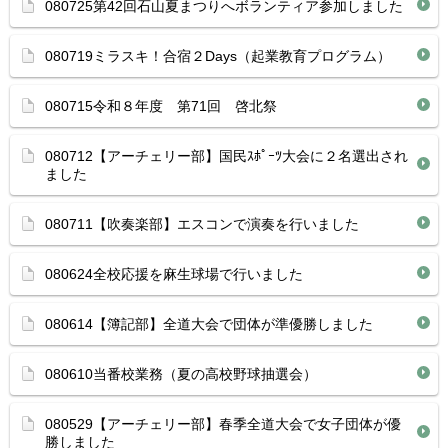
080725第42回石山夏まつりへボランティア参加しました
080719ミラスキ！合宿２Days（起業教育プログラム）
080715令和８年度 第71回 啓北祭
080712【アーチェリー部】国民ｽﾎﾟｰﾂ大会に２名選出され
ました
080711【吹奏楽部】エスコンで演奏を行いました
080624全校応援を麻生球場で行いました
080614【簿記部】全道大会で団体が準優勝しました
080610当番校業務（夏の高校野球抽選会）
080529【アーチェリー部】春季全道大会で女子団体が優
勝しました