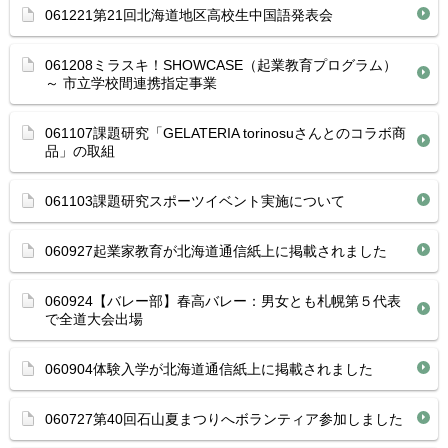
061221第21回北海道地区高校生中国語発表会
061208ミラスキ！SHOWCASE（起業教育プログラム）
～ 市立学校間連携指定事業
061107課題研究「GELATERIA torinosuさんとのコラボ商
品」の取組
061103課題研究スポーツイベント実施について
060927起業家教育が北海道通信紙上に掲載されました
060924【バレー部】春高バレー：男女とも札幌第５代表
で全道大会出場
060904体験入学が北海道通信紙上に掲載されました
060727第40回石山夏まつりへボランティア参加しました