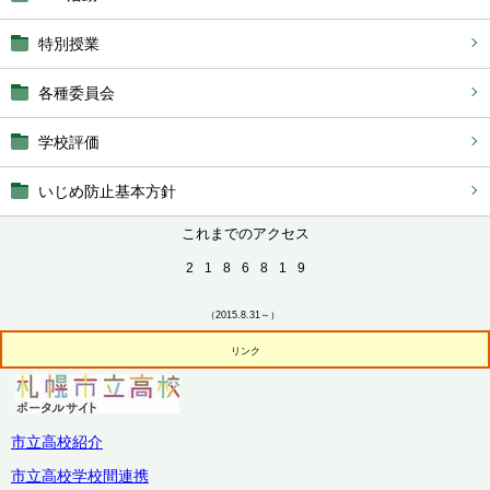
特別授業
各種委員会
学校評価
いじめ防止基本方針
これまでのアクセス
2
1
8
6
8
1
9
（2015.8.31～）
リンク
市立高校紹介
市立高校学校間連携