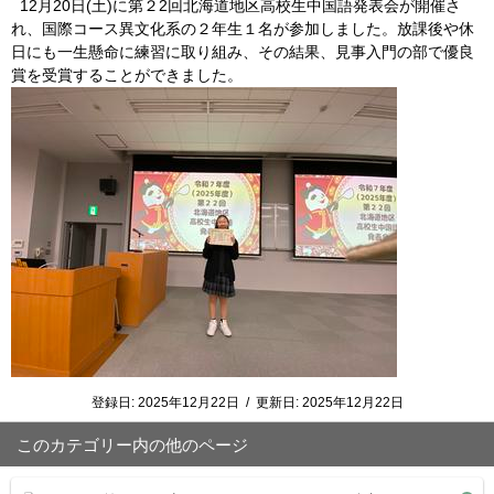
12月20日(土)に第２2回北海道地区高校生中国語発表会が開催さ
れ、国際コース異文化系の２年生１名が参加しました。放課後や休
日にも一生懸命に練習に取り組み、その結果、見事入門の部で優良
賞を受賞することができました。
登録日:
2025年12月22日
/
更新日:
2025年12月22日
このカテゴリー内の他のページ