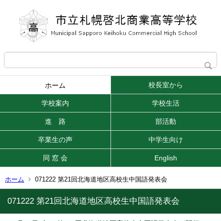
校長室から
ホーム
学校案内
学校生活
進 路
部活動
卒業生の声
中学生向け
同 窓 会
English
ホーム
071222 第21回北海道地区高校生中国語発表会
071222 第21回北海道地区高校生中国語発表会