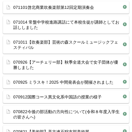
071101啓北商業吹奏楽部第12回定期演奏会
071014 常盤中学校進路講話にて本校生徒が講師としてお
話ししました
071011【吹奏楽部】芸術の森スクールミュージックフェ
スティバル
070926【アーチェリー部】秋季全道大会で女子団体が優
勝しました
070925 ミラスキ！2025 中間発表会が開催されました
070912国際コース異文化系中国語の授業の様子
070822今後の部活動の方向性について(令和８年度入学生
の皆さんへ)
070821【美術部】高文連石狩支部美術展