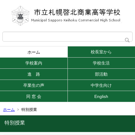
校長室から
ホーム
学校案内
学校生活
進 路
部活動
卒業生の声
中学生向け
同 窓 会
English
ホーム
特別授業
特別授業