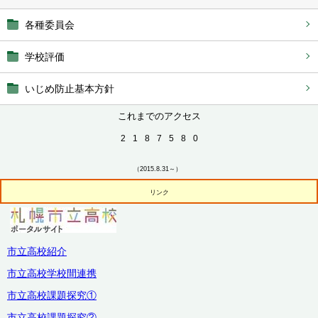
各種委員会
学校評価
いじめ防止基本方針
これまでのアクセス
2
1
8
7
5
8
0
（2015.8.31～）
リンク
市立高校紹介
市立高校学校間連携
市立高校課題探究①
市立高校課題探究②