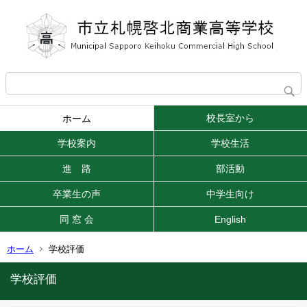
校長室から
ホーム
学校案内
学校生活
進 路
部活動
卒業生の声
中学生向け
同 窓 会
English
ホーム
学校評価
学校評価