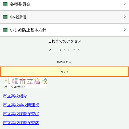
各種委員会
学校評価
いじめ防止基本方針
これまでのアクセス
2
1
8
6
0
5
9
（2015.8.31～）
リンク
市立高校紹介
市立高校学校間連携
市立高校課題探究①
市立高校課題探究②