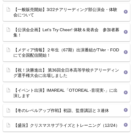
【一般販売開始】3/22チアリーディング部公演会・体験
会について
【公演会企画】Let's Try Cheer! 体験＆発表会 参加者募
集！
【メディア情報】２年生（67期）出演番組がTVer・FOD
にて全国配信開始！
【祝！決勝進出】 第36回全日本高等学校チアリーディン
グ選手権大会に出場しました
【イベント出演】IMAREAL「OTOREAL -音現実-」に出
演します
【冬のレベルアップ作戦】初詣、監督講話と３連休
【盛況】クリスマスサプライズとトレーニング（12/24）