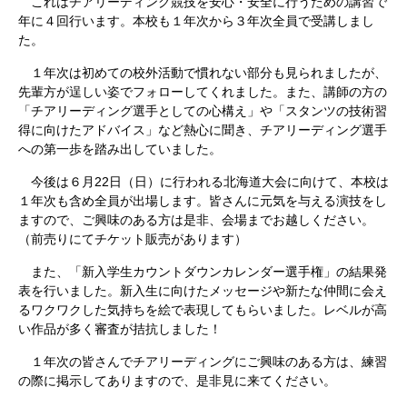
これはチアリーディング競技を安心・安全に行うための講習で
年に４回行います。本校も１年次から３年次全員で受講しまし
た。
１年次は初めての校外活動で慣れない部分も見られましたが、
先輩方が逞しい姿でフォローしてくれました。また、講師の方の
「チアリーディング選手としての心構え」や「スタンツの技術習
得に向けたアドバイス」など熱心に聞き、チアリーディング選手
への第一歩を踏み出していました。
今後は６月22日（日）に行われる北海道大会に向けて、本校は
１年次も含め全員が出場します。皆さんに元気を与える演技をし
ますので、ご興味のある方は是非、会場までお越しください。
（前売りにてチケット販売があります）
また、「新入学生カウントダウンカレンダー選手権」の結果発
表を行いました。新入生に向けたメッセージや新たな仲間に会え
るワクワクした気持ちを絵で表現してもらいました。レベルが高
い作品が多く審査が拮抗しました！
１年次の皆さんでチアリーディングにご興味のある方は、練習
の際に掲示してありますので、是非見に来てください。