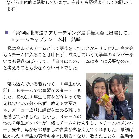
ながら主体的に活動しています。今後とも応援よろしくお願いし
ます！
「第34回北海道チアリーディング選手権大会に出場して」
Ｂチームキャプテン 木村 結咲
私は今までＡチームとして演技をしたことがありません。今大会
もＡチームに入ることは叶わず、成長していく同学年のメンバーを
いつも見送るばかりで、「自分はこのチームに本当に必要なのか」
と考えることも少なくない日々でした。
落ち込んでいる暇もなく、１年生が入
部し、Ｂチームでの練習がスタートしま
した。初めは１年生に何をどうやって教
えればいいか分からず、教える大変さ
や、メニュー通りに練習を進める難しさ
を感じていました。しかし、Ｂチームの
他の２年生メンバーが一緒にチームをけん引し、Ａチームのメンバ
ー、先生、母からの励ましの言葉が私を支えてくれました。最初は
固かった１年生の表情も徐々に明るくなり、教えたことを一生懸命