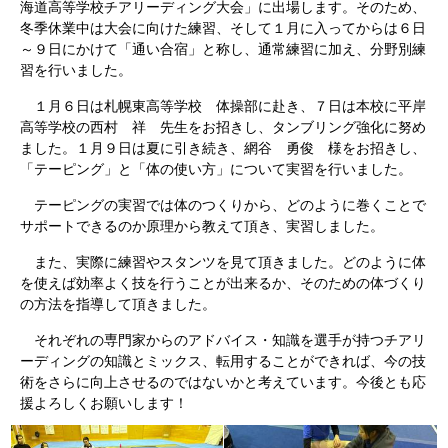
海道高等学校チアリーディング大会」に出場します。そのため、
冬季休業中は大会に向けた練習、そして１月に入ってからは６日
～９日にかけて「通い合宿」と称し、通常練習に加え、分野別練
習を行いました。
１月６日は札幌東高等学校 体操部に赴き、７日は本校に平岸
高等学校の西村 祥 先生をお招きし、タンブリング強化に努め
ました。１月９日は夏に引き続き、網谷 勇俊 様をお招きし、
「テーピング」と「体の使い方」について実習を行いました。
テーピングの実習では体のつくりから、どのように巻くことで
サポートできるのか原理から教えて頂き、実習しました。
また、実際に練習やスタンツを見て頂きました。どのように体
を使えば効率よく技を行うことが出来るか、そのための体づくり
の方法を指導して頂きました。
それぞれの専門家からのアドバイス・知識を選手が持つチアリ
ーディングの知識とミックス、転用することができれば、今の技
術をさらに向上させるのではないかと考えています。今後とも応
援よろしくお願いします！