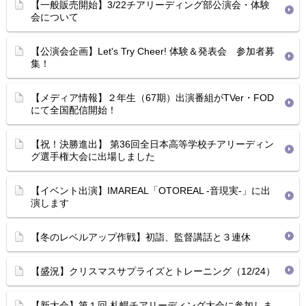
【一般販売開始】3/22チアリーディング部公演会・体験
会について
【公演会企画】Let's Try Cheer! 体験＆発表会 参加者募
集！
【メディア情報】２年生（67期）出演番組がTVer・FOD
にて全国配信開始！
【祝！決勝進出】 第36回全日本高等学校チアリーディン
グ選手権大会に出場しました
【イベント出演】IMAREAL「OTOREAL -音現実-」に出
演します
【冬のレベルアップ作戦】初詣、監督講話と３連休
【盛況】クリスマスサプライズとトレーニング（12/24）
【新大会】第１回 札幌チアリーディング大会に参加しま