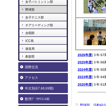
女子バトミントン部
野球部
女子テニス部
チアリーディング部
合唱部
ICC局
放送局
2026年度
(３年:6
創楽部
2025年度
(３年:6
国際交流
2024年度
(３年:6
2023年度
(３年:6
アクセス
2020年度
(３年:6
年次別(67,68,69期)
------------------------
数理ﾃﾞｰﾀｻｲｴﾝｽ科
野球部 活動紹介