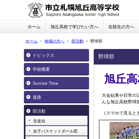
ホーム
旭丘高校で学びたい方へ
在校生の方へ
ホーム
地域の方へ
部活動
野球部
トピックス
野球部
学校概要
旭丘高
Sunrise Time
大会結果や日常の
進路
んな旭丘高校野球
部活動
（スマホで見ると
生徒会
女子バスケットボール部