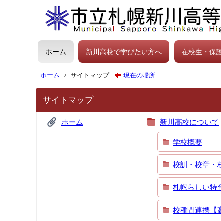
ホーム
新川高校で学びたい方へ
在校生・保
ホーム
サイトマップ:
現在の場所
サイトマップ
ホーム
新川高校について
学校概要
校訓・校章・
札幌らしい特
校種間連携【