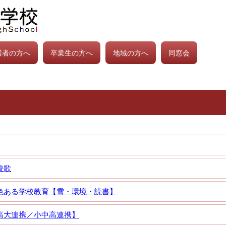
護者の方へ
卒業生の方へ
地域の方へ
同窓会
校歌
色ある学校教育【雪・環境・読書】
高大連携／小中高連携】