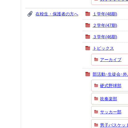
在校生・保護者の方へ
１学年(48期)
２学年(47期)
３学年(46期)
トピックス
アーカイブ
部活動･生徒会･外
硬式野球部
吹奏楽部
サッカー部
男子バスケッ