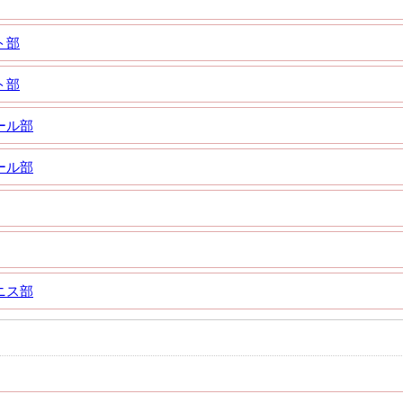
ト部
ト部
ール部
ール部
ニス部