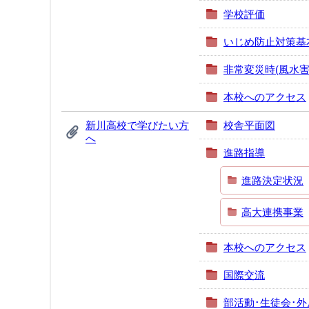
学校評価
いじめ防止対策基
非常変災時(風水
本校へのアクセス
新川高校で学びたい方
校舎平面図
へ
進路指導
進路決定状況
高大連携事業
本校へのアクセス
国際交流
部活動･生徒会･外