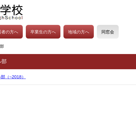
護者の方へ
卒業生の方へ
地域の方へ
同窓会
部
ル部
部（~2018）