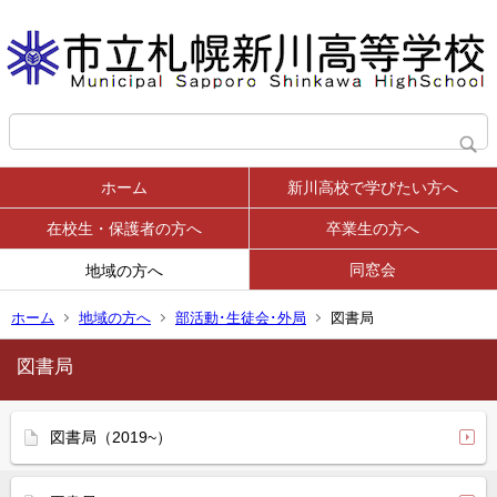
ホーム
新川高校で学びたい方へ
在校生・保護者の方へ
卒業生の方へ
同窓会
地域の方へ
ホーム
地域の方へ
部活動･生徒会･外局
図書局
図書局
図書局（2019~）