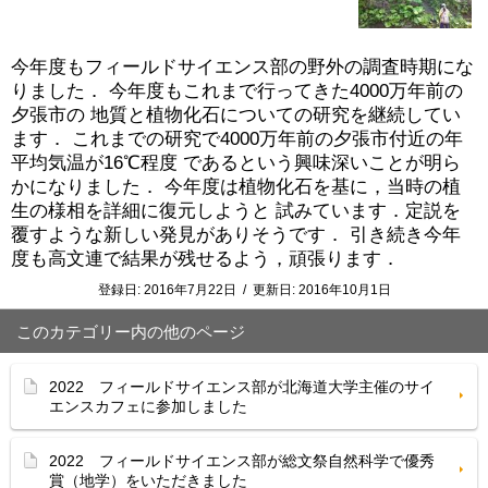
今年度もフィールドサイエンス部の野外の調査時期にな
りました． 今年度もこれまで行ってきた4000万年前の
夕張市の 地質と植物化石についての研究を継続してい
ます． これまでの研究で4000万年前の夕張市付近の年
平均気温が16℃程度 であるという興味深いことが明ら
かになりました． 今年度は植物化石を基に，当時の植
生の様相を詳細に復元しようと 試みています．定説を
覆すような新しい発見がありそうです． 引き続き今年
度も高文連で結果が残せるよう，頑張ります．
登録日:
2016年7月22日
/
更新日:
2016年10月1日
このカテゴリー内の他のページ
2022 フィールドサイエンス部が北海道大学主催のサイ
エンスカフェに参加しました
2022 フィールドサイエンス部が総文祭自然科学で優秀
賞（地学）をいただきました