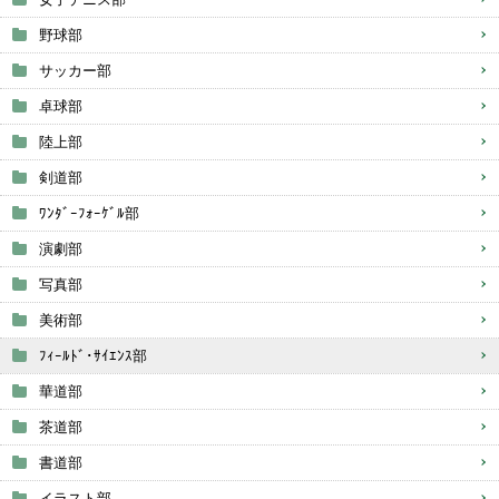
野球部
サッカー部
卓球部
陸上部
剣道部
ﾜﾝﾀﾞｰﾌｫｰｹﾞﾙ部
演劇部
写真部
美術部
ﾌｨｰﾙﾄﾞ･ｻｲｴﾝｽ部
華道部
茶道部
書道部
イラスト部