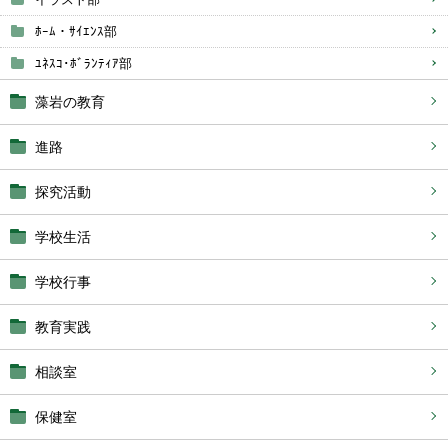
ﾎｰﾑ・ｻｲｴﾝｽ部
ﾕﾈｽｺ･ﾎﾞﾗﾝﾃｨｱ部
藻岩の教育
進路
探究活動
学校生活
学校行事
教育実践
相談室
保健室