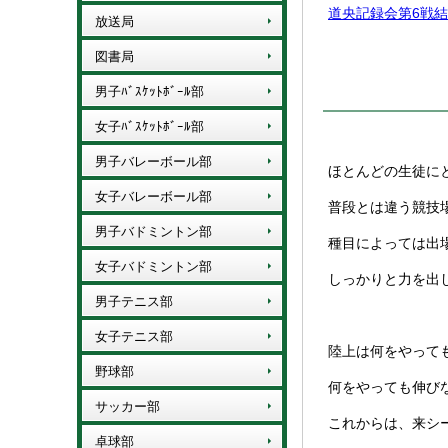
道央記録会第6戦結果報
放送局
図書局
男子ﾊﾞｽｹｯﾄﾎﾞｰﾙ部
女子ﾊﾞｽｹｯﾄﾎﾞｰﾙ部
男子バレーボール部
ほとんどの生徒に
女子バレーボール部
普段とは違う競技
男子バドミントン部
種目によっては出
女子バドミントン部
しっかりと力を出
男子テニス部
女子テニス部
陸上は何をやって
野球部
何をやっても伸び
サッカー部
これからは、来シ
卓球部