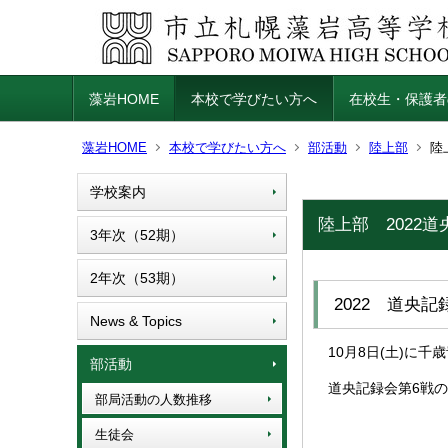
藻岩HOME
本校で学びたい方へ
在校生・保護者
藻岩HOME
本校で学びたい方へ
部活動
陸上部
陸
学校案内
陸上部 2022
3年次（52期）
2年次（53期）
2022 道央
News & Topics
10月8日(土)に
部活動
道央記録会第6戦
部局活動の人数推移
生徒会