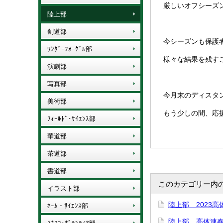
厳しいオフシーズ
陸上部
剣道部
今シーズンも保護
ﾜﾝﾀﾞｰﾌｫｰｹﾞﾙ部
様々な結果を残す
演劇部
写真部
今月末のディスタ
美術部
もう少しの間、応援
ﾌｨｰﾙﾄﾞ･ｻｲｴﾝｽ部
華道部
茶道部
書道部
このカテゴリー内
イラスト部
陸上部 2023
ﾎｰﾑ・ｻｲｴﾝｽ部
陸上部 高体連