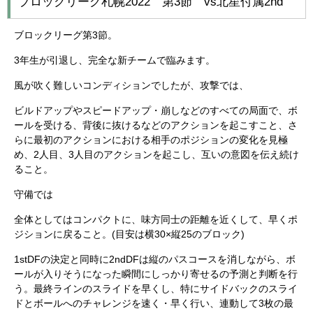
ブロックリーグ札幌2022 第3節 vs北星付属2nd
ブロックリーグ第3節。
3年生が引退し、完全な新チームで臨みます。
風が吹く難しいコンディションでしたが、攻撃では、
ビルドアップやスピードアップ・崩しなどのすべての局面で、ボ
ールを受ける、背後に抜けるなどのアクションを起こすこと、さ
らに最初のアクションにおける相手のポジションの変化を見極
め、2人目、3人目のアクションを起こし、互いの意図を伝え続け
ること。
守備では
全体としてはコンパクトに、味方同士の距離を近くして、早くポ
ジションに戻ること。(目安は横30×縦25のブロック)
1stDFの決定と同時に2ndDFは縦のパスコースを消しながら、ボ
ールが入りそうになった瞬間にしっかり寄せるの予測と判断を行
う。最終ラインのスライドを早くし、特にサイドバックのスライ
ドとボールへのチャレンジを速く・早く行い、連動して3枚の最