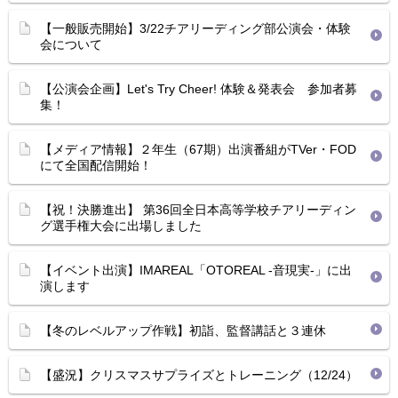
【一般販売開始】3/22チアリーディング部公演会・体験
会について
【公演会企画】Let's Try Cheer! 体験＆発表会 参加者募
集！
【メディア情報】２年生（67期）出演番組がTVer・FOD
にて全国配信開始！
【祝！決勝進出】 第36回全日本高等学校チアリーディン
グ選手権大会に出場しました
【イベント出演】IMAREAL「OTOREAL -音現実-」に出
演します
【冬のレベルアップ作戦】初詣、監督講話と３連休
【盛況】クリスマスサプライズとトレーニング（12/24）